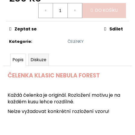
č
Měrná
u
DO KOŠÍKU
cena:
j
e
m
Zeptat se
Sdílet
e
Kategorie
:
ČELENKY
KORUNKA
SVĚTLE
Popis
Diskuze
FIALOVÁ
290
ČELENKA KLASIC NEBULA FOREST
Kč
Každá čelenka je originál. Rozložení motivu je na
každém kusu lehce rozdílné.
Nelze vyžadovat konkrétní rozložení vzoru!