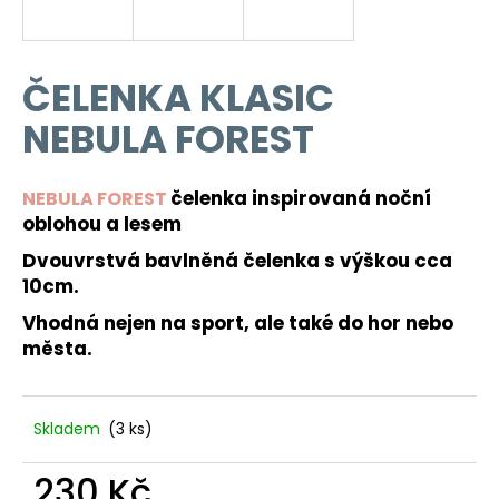
a
j
í
ČELENKA KLASIC
t
NEBULA FOREST
?
čelenka inspirovaná noční
NEBULA FOREST
oblohou a lesem
Dvouvrstvá bavlněná čelenka s výškou cca
HLEDAT
10cm.
Vhodná nejen na sport, ale také do hor nebo
města.
D
o
p
o
Skladem
(3 ks)
r
u
230 Kč