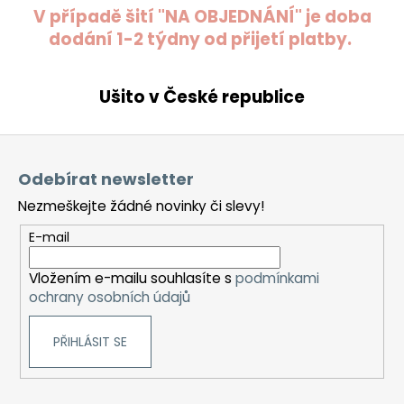
V případě šití "NA OBJEDNÁNÍ" je doba
dodání 1-2 týdny od přijetí platby.
Ušito v České republice
Z
á
Odebírat newsletter
p
Nezmeškejte žádné novinky či slevy!
a
t
E-mail
í
Vložením e-mailu souhlasíte s
podmínkami
ochrany osobních údajů
PŘIHLÁSIT SE