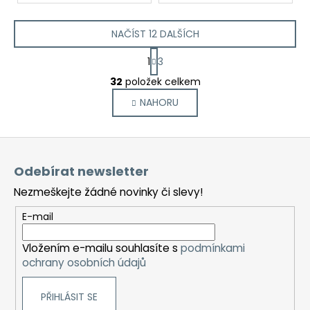
NAČÍST 12 DALŠÍCH
S
1
3
t
O
r
32
položek celkem
v
á
NAHORU
l
n
k
á
o
d
Z
v
a
á
á
c
Odebírat newsletter
n
p
í
í
Nezmeškejte žádné novinky či slevy!
p
a
r
t
E-mail
v
í
k
Vložením e-mailu souhlasíte s
podmínkami
y
ochrany osobních údajů
v
ý
PŘIHLÁSIT SE
p