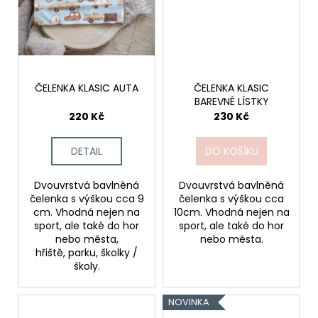
ČELENKA KLASIC AUTA
ČELENKA KLASIC
BAREVNÉ LÍSTKY
220 Kč
230 Kč
DETAIL
DO KOŠÍKU
Dvouvrstvá bavlněná
Dvouvrstvá bavlněná
čelenka s výškou cca 9
čelenka s výškou cca
cm. Vhodná nejen na
10cm. Vhodná nejen na
sport, ale také do hor
sport, ale také do hor
nebo města,
nebo města.
hřiště, parku, školky /
školy.
NOVINKA