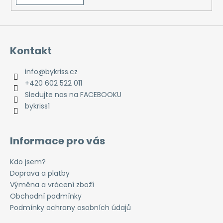
i
s
u
Kontakt
info
@
bykriss.cz
+420 602 522 011
Sledujte nas na FACEBOOKU
bykriss1
Informace pro vás
Kdo jsem?
Doprava a platby
Výměna a vrácení zboží
Obchodní podmínky
Podmínky ochrany osobních údajů