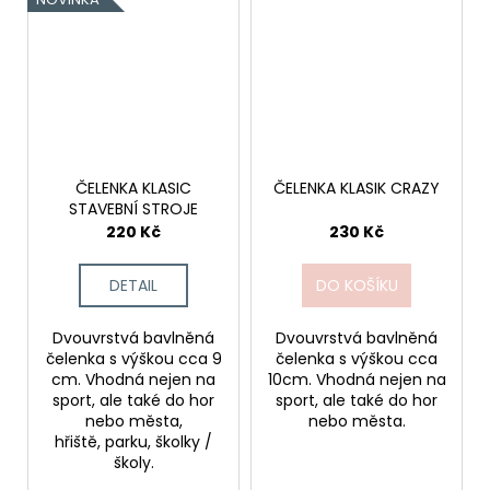
ČELENKA KLASIC
ČELENKA KLASIK CRAZY
STAVEBNÍ STROJE
220 Kč
230 Kč
DETAIL
DO KOŠÍKU
Dvouvrstvá bavlněná
Dvouvrstvá bavlněná
čelenka s výškou cca 9
čelenka s výškou cca
cm. Vhodná nejen na
10cm. Vhodná nejen na
sport, ale také do hor
sport, ale také do hor
nebo města,
nebo města.
hřiště, parku, školky /
školy.