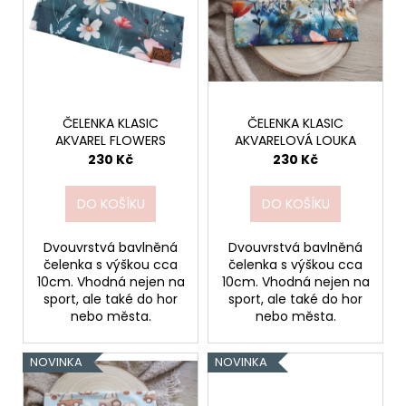
í
č
p
p
u
i
j
r
s
e
o
p
m
d
r
e
u
o
ČELENKA KLASIC
ČELENKA KLASIC
k
AKVAREL FLOWERS
AKVARELOVÁ LOUKA
d
DĚTSKÉ
230 Kč
230 Kč
t
u
TEPLÁČKY
ů
BAGGY
k
MAŠINKY
DO KOŠÍKU
DO KOŠÍKU
t
390
ů
Kč
Dvouvrstvá bavlněná
Dvouvrstvá bavlněná
čelenka s výškou cca
čelenka s výškou cca
10cm. Vhodná nejen na
10cm. Vhodná nejen na
sport, ale také do hor
sport, ale také do hor
nebo města.
nebo města.
NOVINKA
NOVINKA