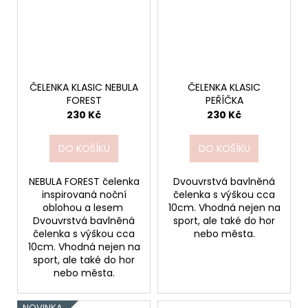
ČELENKA KLASIC NEBULA
ČELENKA KLASIC
FOREST
PEŘÍČKA
230 Kč
230 Kč
DO KOŠÍKU
DO KOŠÍKU
NEBULA FOREST čelenka
Dvouvrstvá bavlněná
inspirovaná noční
čelenka s výškou cca
oblohou a lesem
10cm. Vhodná nejen na
Dvouvrstvá bavlněná
sport, ale také do hor
čelenka s výškou cca
nebo města.
10cm. Vhodná nejen na
sport, ale také do hor
nebo města.
NOVINKA