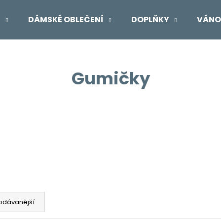
Í
DÁMSKÉ OBLEČENÍ
DOPLŇKY
VÁNO
Co potřebujete najít?
Gumičky
HLEDAT
Doporučujeme
odávanější