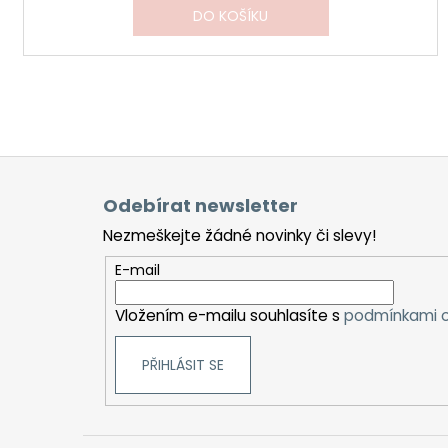
DO KOŠÍKU
Z
á
Odebírat newsletter
p
Nezmeškejte žádné novinky či slevy!
a
t
E-mail
í
Vložením e-mailu souhlasíte s
podmínkami o
PŘIHLÁSIT SE