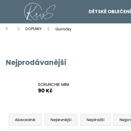
K
Přejít
na
o
DĚTSKÉ OBLEČEN
obsah
Zpět
Zpět
š
do
do
í
Domů
DOPLŇKY
Gumičky
k
obchodu
obchodu
Nejprodávanější
SCRUNCHIE MINI
90 Kč
Ř
a
Abecedně
Nejlevnější
Nejdražší
Nejpr
z