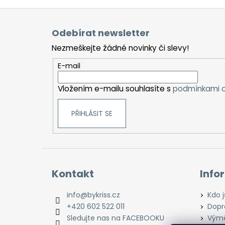
Z
á
Odebírat newsletter
p
Nezmeškejte žádné novinky či slevy!
a
t
E-mail
í
Vložením e-mailu souhlasíte s
podmínkami o
PŘIHLÁSIT SE
Kontakt
Info
info
@
bykriss.cz
Kdo 
+420 602 522 011
Dopr
Sledujte nas na FACEBOOKU
Výmě