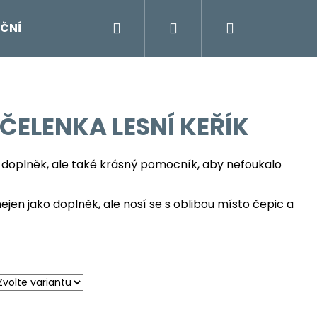
Hledat
Přihlášení
Nákupní
ČNÍ KOLEKCE
košík
ČELENKA LESNÍ KEŘÍK
 doplněk, ale také krásný pomocník, aby nefoukalo
jen jako doplněk, ale nosí se s oblibou místo čepic a
Následující