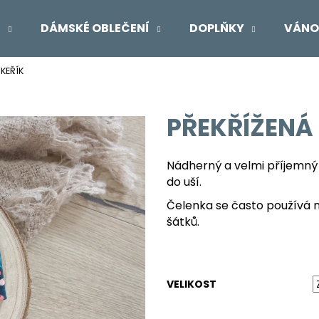
Í
DÁMSKÉ OBLEČENÍ
DOPLŇKY
VÁNO
 KEŘÍK
Co potřebujete najít?
PŘEKŘÍŽENÁ 
HLEDAT
Nádherný a velmi příjemný
do uší.
Doporučujeme
Čelenka se často používá ne
šátků.
VELIKOST