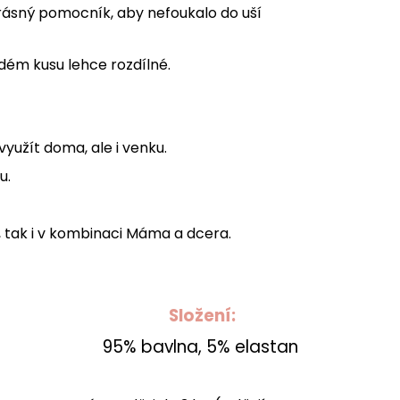
rásný pomocník, aby nefoukalo do uší
ždém kusu lehce rozdílné.
yužít doma, ale i venku.
u.
nce, tak i v kombinaci Máma a dcera.
Složení:
95% bavlna, 5% elastan