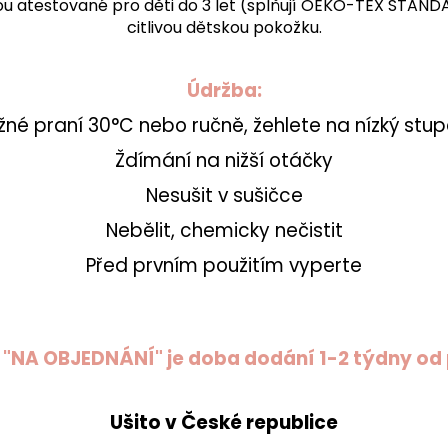
jsou atestované pro děti do 3 let (splňují OEKO-TEX STAND
citlivou dětskou pokožku.
Údržba:
žné praní 30°C nebo ručně, žehlete na nízký stu
Ždímání na nižší otáčky
Nesušit v sušičce
Nebělit, chemicky nečistit
Před prvním použitím vyperte
í "NA OBJEDNÁNÍ" je doba dodání 1-2 týdny od p
Ušito v České republice