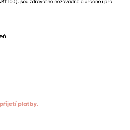
ART 100), jsou zdravotně nezávadné a určené i pro
peň
řijetí platby.