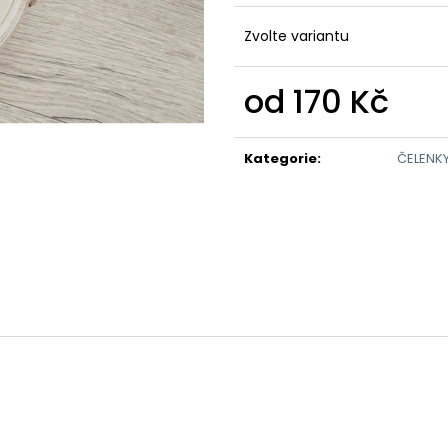
DĚTSKÁ MIKINA SOVIČKA
DĚTSKÁ MIKINA 
580 Kč
620 Kč
Zvolte variantu
od
170 Kč
Měrná
cena:
Kategorie
:
ČELENK