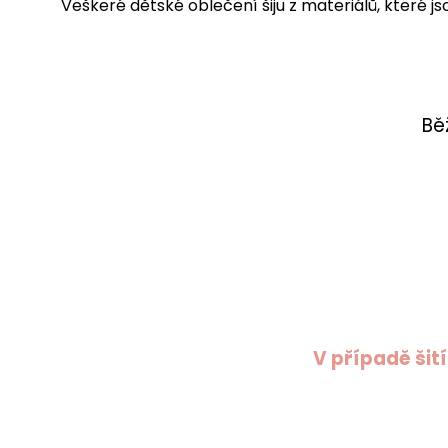
Veškeré dětské oblečení šiju z materiálů, které 
Bě
V případě šit