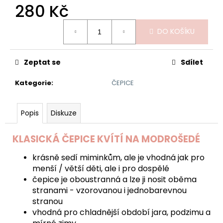
č
280 Kč
u
j
Měrná
DO KOŠÍKU
e
cena:
m
e
Zeptat se
Sdílet
Kategorie
:
ČEPICE
DĚTSKÁ
MIKINA
AFRICKÁ
ZVÍŘATA
Popis
Diskuze
GEPARD
620
KLASICKÁ ČEPICE KVÍTÍ NA MODROŠEDÉ
Kč
krásně sedí miminkům, ale je vhodná jak pro
menší / větší děti, ale i pro dospělé
čepice je oboustranná a lze ji nosit oběma
stranami - vzorovanou i jednobarevnou
stranou
vhodná pro chladnější období jara, podzimu a