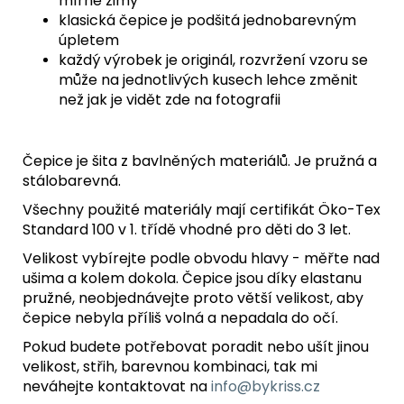
mírné zimy
klasická čepice je podšitá jednobarevným
úpletem
každý výrobek je originál, rozvržení vzoru se
může na jednotlivých kusech lehce změnit
než jak je vidět zde na fotografii
Čepice je šita z bavlněných materiálů. Je pružná a
stálobarevná.
Všechny použité materiály mají certifikát Öko-Tex
Standard 100 v 1. třídě vhodné pro děti do 3 let.
Velikost vybírejte podle obvodu hlavy - měřte nad
ušima a kolem dokola. Čepice jsou díky elastanu
pružné, neobjednávejte proto větší velikost, aby
čepice nebyla příliš volná a nepadala do očí.
Pokud budete potřebovat poradit nebo ušít jinou
velikost, střih, barevnou kombinaci, tak mi
neváhejte kontaktovat na
info@bykriss.cz