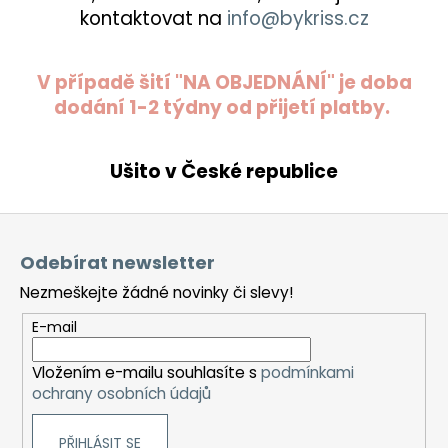
kontaktovat na
info@bykriss.cz
V případě šití "NA OBJEDNÁNÍ" je doba
dodání 1-2 týdny od přijetí platby.
Ušito v České republice
Z
á
Odebírat newsletter
p
Nezmeškejte žádné novinky či slevy!
a
t
E-mail
í
Vložením e-mailu souhlasíte s
podmínkami
ochrany osobních údajů
PŘIHLÁSIT SE