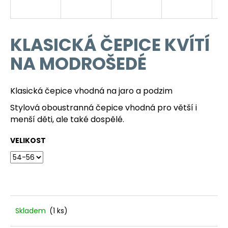
a
j
í
KLASICKÁ ČEPICE KVÍTÍ
t
NA MODROŠEDÉ
?
Klasická čepice vhodná na jaro a podzim
Stylová oboustranná čepice vhodná pro větší i
HLEDAT
menší děti, ale také dospělé.
VELIKOST
D
o
p
o
r
Skladem
(1 ks)
u