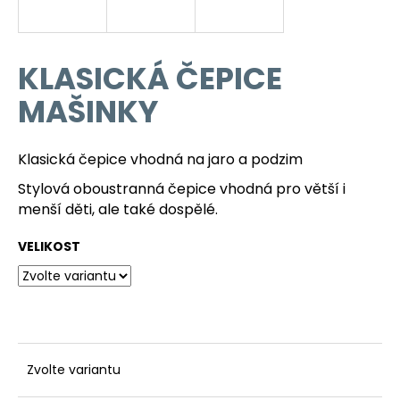
a
j
í
KLASICKÁ ČEPICE
t
MAŠINKY
?
Klasická čepice vhodná na jaro a podzim
Stylová oboustranná čepice vhodná pro větší i
HLEDAT
menší děti, ale také dospělé.
VELIKOST
D
o
p
o
r
Zvolte variantu
u