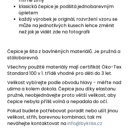
mírné zimy
klasická čepice je podšitá jednobarevným
úpletem
každý výrobek je originál, rozvržení vzoru se
může na jednotlivých kusech lehce změnit
než jak je vidět zde na fotografii
Čepice je šita z bavlněných materiálů. Je pružná a
stálobarevná.
Všechny použité materiály mají certifikát Öko-Tex
Standard 100 v 1. třídě vhodné pro děti do 3 let.
Velikost vybírejte podle obvodu hlavy - měřte nad
ušima a kolem dokola. Čepice jsou díky elastanu
pružné, neobjednávejte proto větší velikost, aby
čepice nebyla příliš volná a nepadala do očí.
Pokud budete potřebovat poradit nebo ušít jinou
velikost, střih, barevnou kombinaci, tak mi
neváhejte kontaktovat na
info@bykriss.cz