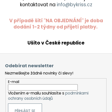
kontaktovat na
info@bykriss.cz
V případě šití "NA OBJEDNÁNÍ" je doba
dodání 1-2 týdny od přijetí platby.
Ušito v České republice
Z
á
Odebírat newsletter
p
Nezmeškejte žádné novinky či slevy!
a
t
E-mail
í
Vložením e-mailu souhlasíte s
podmínkami
ochrany osobních údajů
PŘIHLÁSIT SE