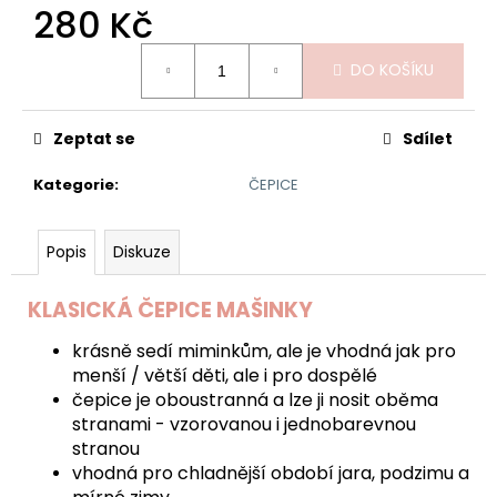
č
280 Kč
u
j
Měrná
DO KOŠÍKU
e
cena:
m
e
Zeptat se
Sdílet
Kategorie
:
ČEPICE
DĚTSKÉ
TEPLÁČKY
BAGGY
BERUŠKA
Popis
Diskuze
370
Kč
KLASICKÁ ČEPICE MAŠINKY
krásně sedí miminkům, ale je vhodná jak pro
menší / větší děti, ale i pro dospělé
čepice je oboustranná a lze ji nosit oběma
stranami - vzorovanou i jednobarevnou
stranou
vhodná pro chladnější období jara, podzimu a