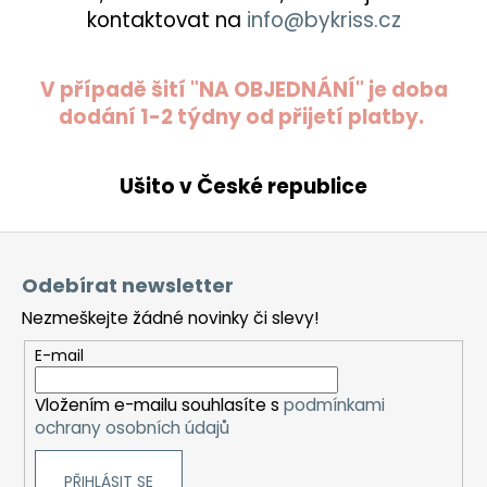
kontaktovat na
info@bykriss.cz
V případě šití "NA OBJEDNÁNÍ" je doba
dodání 1-2 týdny od přijetí platby.
Ušito v České republice
Z
á
Odebírat newsletter
p
Nezmeškejte žádné novinky či slevy!
a
t
E-mail
í
Vložením e-mailu souhlasíte s
podmínkami
ochrany osobních údajů
PŘIHLÁSIT SE