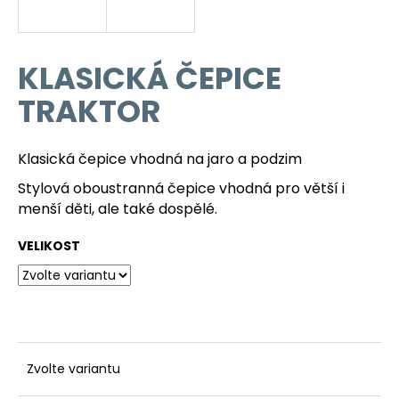
a
j
í
KLASICKÁ ČEPICE
t
TRAKTOR
?
Klasická čepice vhodná na jaro a podzim
Stylová oboustranná čepice vhodná pro větší i
HLEDAT
menší děti, ale také dospělé.
VELIKOST
D
o
p
o
r
Zvolte variantu
u