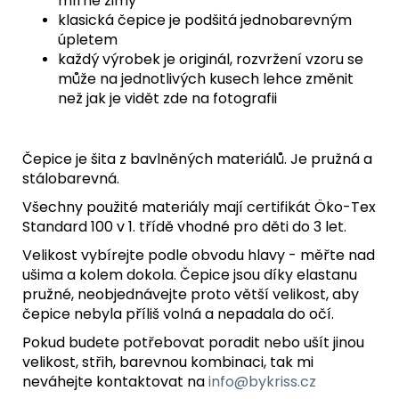
mírné zimy
klasická čepice je podšitá jednobarevným
úpletem
každý výrobek je originál, rozvržení vzoru se
může na jednotlivých kusech lehce změnit
než jak je vidět zde na fotografii
Čepice je šita z bavlněných materiálů. Je pružná a
stálobarevná.
Všechny použité materiály mají certifikát Öko-Tex
Standard 100 v 1. třídě vhodné pro děti do 3 let.
Velikost vybírejte podle obvodu hlavy - měřte nad
ušima a kolem dokola. Čepice jsou díky elastanu
pružné, neobjednávejte proto větší velikost, aby
čepice nebyla příliš volná a nepadala do očí.
Pokud budete potřebovat poradit nebo ušít jinou
velikost, střih, barevnou kombinaci, tak mi
neváhejte kontaktovat na
info@bykriss.cz