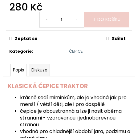
č
280 Kč
u
j
Měrná
DO KOŠÍKU
e
cena:
m
e
Zeptat se
Sdílet
Kategorie
:
ČEPICE
KORUNKA
SVĚTLE
FIALOVÁ
Popis
Diskuze
290
Kč
KLASICKÁ ČEPICE TRAKTOR
krásně sedí miminkům, ale je vhodná jak pro
menší / větší děti, ale i pro dospělé
čepice je oboustranná a lze ji nosit oběma
stranami - vzorovanou i jednobarevnou
stranou
vhodná pro chladnější období jara, podzimu a