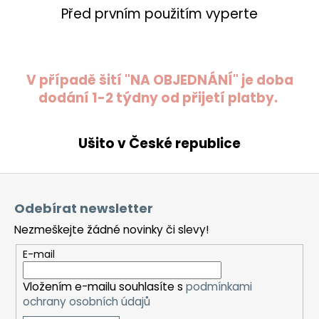
Před prvním použitím vyperte
V případě šití "NA OBJEDNÁNÍ" je doba
dodání 1-2 týdny od přijetí platby.
Ušito v České republice
Z
á
Odebírat newsletter
p
Nezmeškejte žádné novinky či slevy!
a
t
E-mail
í
Vložením e-mailu souhlasíte s
podmínkami
ochrany osobních údajů