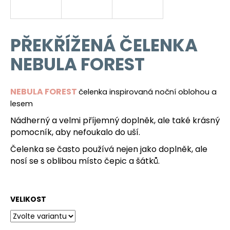
a
j
í
PŘEKŘÍŽENÁ ČELENKA
t
NEBULA FOREST
?
NEBULA FOREST
čelenka inspirovaná noční oblohou a
lesem
HLEDAT
Nádherný a velmi příjemný doplněk, ale také krásný
pomocník, aby nefoukalo do uší.
Čelenka se často používá nejen jako doplněk, ale
nosí se s oblibou místo čepic a šátků.
D
o
p
o
VELIKOST
r
u