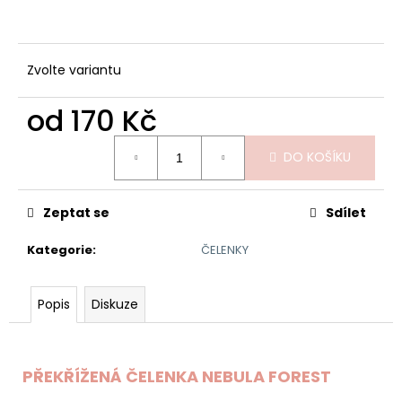
č
u
j
e
Zvolte variantu
m
e
od
170 Kč
Měrná
DĚTSKÁ
DO KOŠÍKU
cena:
MIKINA
AFRICKÁ
ZVÍŘATA
Zeptat se
Sdílet
GEPARD
620
Kategorie
:
ČELENKY
Kč
Popis
Diskuze
PŘEKŘÍŽENÁ ČELENKA NEBULA FOREST