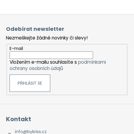
Z
á
Odebírat newsletter
p
Nezmeškejte žádné novinky či slevy!
a
t
E-mail
í
Vložením e-mailu souhlasíte s
podmínkami
ochrany osobních údajů
PŘIHLÁSIT SE
Kontakt
info
@
bykriss.cz